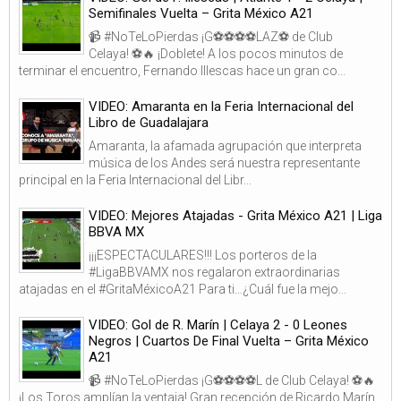
Semifinales Vuelta – Grita México A21
📹 #NoTeLoPierdas ¡G⚽⚽⚽⚽LAZ⚽ de Club
Celaya! ⚽🔥 ¡Doblete! A los pocos minutos de
terminar el encuentro, Fernando Illescas hace un gran co...
VIDEO: Amaranta en la Feria Internacional del
Libro de Guadalajara
Amaranta, la afamada agrupación que interpreta
música de los Andes será nuestra representante
principal en la Feria Internacional del Libr...
VIDEO: Mejores Atajadas - Grita México A21 | Liga
BBVA MX
¡¡¡ESPECTACULARES!!! Los porteros de la
#LigaBBVAMX nos regalaron extraordinarias
atajadas en el #GritaMéxicoA21 Para ti…¿Cuál fue la mejo...
VIDEO: Gol de R. Marín | Celaya 2 - 0 Leones
Negros | Cuartos De Final Vuelta – Grita México
A21
📹 #NoTeLoPierdas ¡G⚽⚽⚽⚽L de Club Celaya! ⚽🔥
¡Los Toros amplían la ventaja! Gran recepción de Ricardo Marín