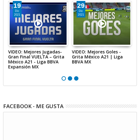
19
29
Dic
Dic
2021
2021
VIDEO: Mejores Jugadas-
VIDEO: Mejores Goles -
V
Gran Final VUELTA – Grita
Grita México A21 | Liga
Ca
México A21 - Liga BBVA
BBVA MX
B
n
Expansión MX
C
FACEBOOK - ME GUSTA