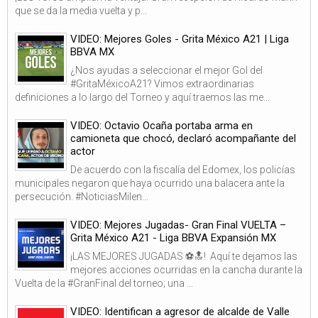
que se da la media vuelta y p...
VIDEO: Mejores Goles - Grita México A21 | Liga
BBVA MX
¿Nos ayudas a seleccionar el mejor Gol del
#GritaMéxicoA21? Vimos extraordinarias
definiciones a lo largo del Torneo y aquí traemos las me...
VIDEO: Octavio Ocaña portaba arma en
camioneta que chocó, declaró acompañante del
actor
De acuerdo con la fiscalía del Edomex, los policías
municipales negaron que haya ocurrido una balacera ante la
persecución. #NoticiasMilen...
VIDEO: Mejores Jugadas- Gran Final VUELTA –
Grita México A21 - Liga BBVA Expansión MX
¡LAS MEJORES JUGADAS ⚽🔝! Aquí te dejamos las
mejores acciones ocurridas en la cancha durante la
Vuelta de la #GranFinal del torneo; una ...
VIDEO: Identifican a agresor de alcalde de Valle