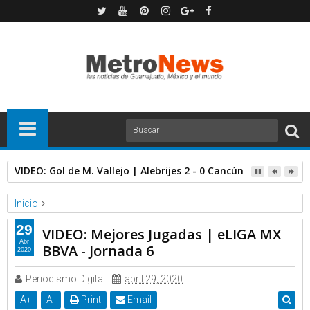
VIDEO: Gol de M. Vallejo | Alebrijes 2 - 0 Cancún | Jornada 1
Inicio
Futbol Mexicano
Liga Bancomer MX
Video
29
VIDEO: Mejores Jugadas | eLIGA MX
VIDEO: Mejores Jugadas | eLIGA MX BBVA - Jornada 6
Abr
BBVA - Jornada 6
2020
Periodismo Digital
abril 29, 2020
A
+
A
-
Print
Email