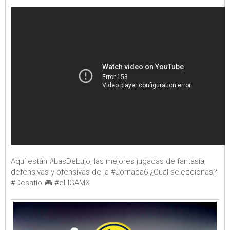
Aquí están #LasDeLujo, las mejores jugadas de fantasía,
defensivas y ofensivas de la #Jornada6 ¿Cuál seleccionas?
#Desafío 🎮 #eLIGAMX