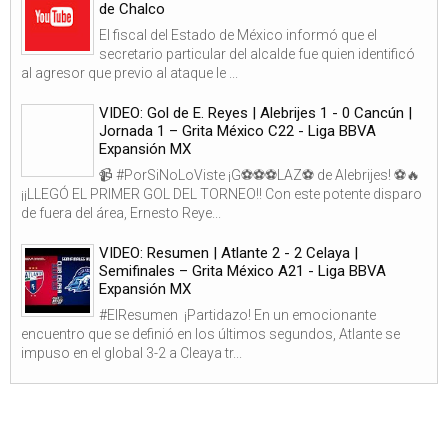
de Chalco
El fiscal del Estado de México informó que el
secretario particular del alcalde fue quien identificó
al agresor que previo al ataque le ...
VIDEO: Gol de E. Reyes | Alebrijes 1 - 0 Cancún |
Jornada 1 – Grita México C22 - Liga BBVA
Expansión MX
📹 #PorSiNoLoViste ¡G⚽⚽⚽LAZ⚽ de Alebrijes! ⚽🔥
¡¡LLEGÓ EL PRIMER GOL DEL TORNEO!! Con este potente disparo
de fuera del área, Ernesto Reye...
VIDEO: Resumen | Atlante 2 - 2 Celaya |
Semifinales – Grita México A21 - Liga BBVA
Expansión MX
#ElResumen ¡Partidazo! En un emocionante
encuentro que se definió en los últimos segundos, Atlante se
impuso en el global 3-2 a Cleaya tr...