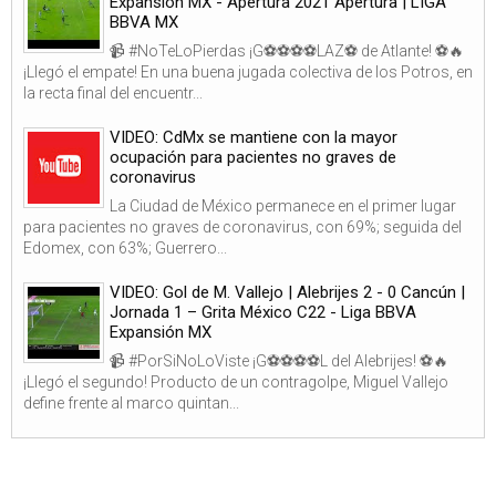
Expansión MX - Apertura 2021 Apertura | LIGA
BBVA MX
📹 #NoTeLoPierdas ¡G⚽⚽⚽⚽LAZ⚽ de Atlante! ⚽🔥
¡Llegó el empate! En una buena jugada colectiva de los Potros, en
la recta final del encuentr...
VIDEO: CdMx se mantiene con la mayor
ocupación para pacientes no graves de
coronavirus
La Ciudad de México permanece en el primer lugar
para pacientes no graves de coronavirus, con 69%; seguida del
Edomex, con 63%; Guerrero...
VIDEO: Gol de M. Vallejo | Alebrijes 2 - 0 Cancún |
Jornada 1 – Grita México C22 - Liga BBVA
Expansión MX
📹 #PorSiNoLoViste ¡G⚽⚽⚽⚽L del Alebrijes! ⚽🔥
¡Llegó el segundo! Producto de un contragolpe, Miguel Vallejo
define frente al marco quintan...