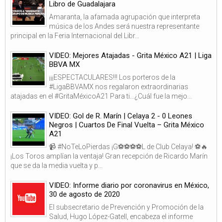
Libro de Guadalajara
Amaranta, la afamada agrupación que interpreta
música de los Andes será nuestra representante
principal en la Feria Internacional del Libr...
VIDEO: Mejores Atajadas - Grita México A21 | Liga
BBVA MX
¡¡¡ESPECTACULARES!!! Los porteros de la
#LigaBBVAMX nos regalaron extraordinarias
atajadas en el #GritaMéxicoA21 Para ti…¿Cuál fue la mejo...
VIDEO: Gol de R. Marín | Celaya 2 - 0 Leones
Negros | Cuartos De Final Vuelta – Grita México
A21
📹 #NoTeLoPierdas ¡G⚽⚽⚽⚽L de Club Celaya! ⚽🔥
¡Los Toros amplían la ventaja! Gran recepción de Ricardo Marín
que se da la media vuelta y p...
VIDEO: Informe diario por coronavirus en México,
30 de agosto de 2020
El subsecretario de Prevención y Promoción de la
Salud, Hugo López-Gatell, encabeza el informe