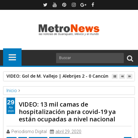
VIDEO: Gol de M. Vallejo | Alebrijes 2 - 0 Cancún | Jornada 1
Inicio
Milenio
Video
29
VIDEO: 13 mil camas de
VIDEO: 13 mil camas de hospitalización para covid-19 ya están
Abr
hospitalización para covid-19 ya
2020
ocupadas a nivel nacional
están ocupadas a nivel nacional
Periodismo Digital
abril 29, 2020