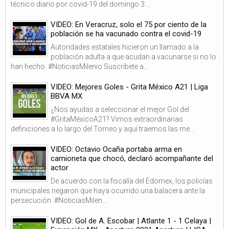
técnico diario por covid-19 del domingo 3...
VIDEO: En Veracruz, solo el 75 por ciento de la
población se ha vacunado contra el covid-19
Autoridades estatales hicieron un llamado a la
población adulta a que acudan a vacunarse si no lo
han hecho. #NoticiasMilenio Suscríbete a...
VIDEO: Mejores Goles - Grita México A21 | Liga
BBVA MX
¿Nos ayudas a seleccionar el mejor Gol del
#GritaMéxicoA21? Vimos extraordinarias
definiciones a lo largo del Torneo y aquí traemos las me...
VIDEO: Octavio Ocaña portaba arma en
camioneta que chocó, declaró acompañante del
actor
De acuerdo con la fiscalía del Edomex, los policías
municipales negaron que haya ocurrido una balacera ante la
persecución. #NoticiasMilen...
VIDEO: Gol de A. Escobar | Atlante 1 - 1 Celaya |