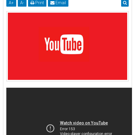
A
+
A
-
Print
Email