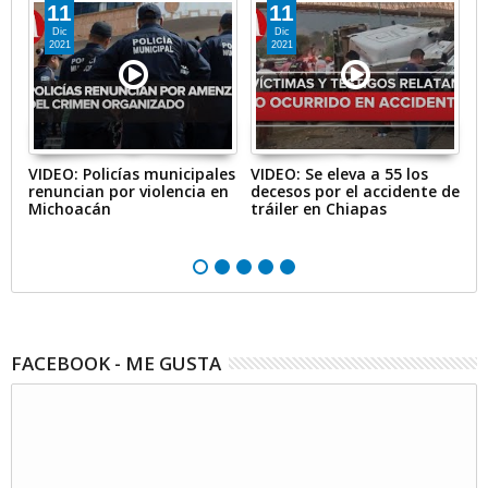
11
11
Dic
Dic
2021
2021
-
VIDEO: Policías municipales
VIDEO: Se eleva a 55 los
V
renuncian por violencia en
decesos por el accidente de
V
Michoacán
tráiler en Chiapas
c
B
FACEBOOK - ME GUSTA