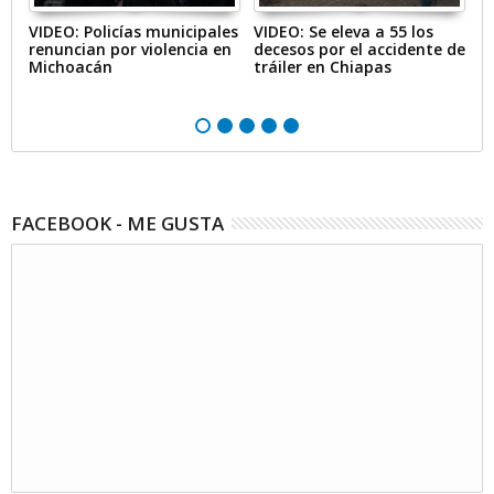
-
VIDEO: Policías municipales
VIDEO: Se eleva a 55 los
V
renuncian por violencia en
decesos por el accidente de
V
Michoacán
tráiler en Chiapas
c
B
FACEBOOK - ME GUSTA