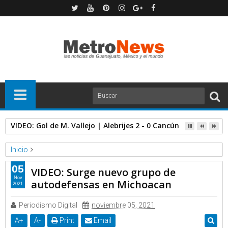
VIDEO: Gol de M. Vallejo | Alebrijes 2 - 0 Cancún | Jornada 1
Inicio
Milenio
Video
05
VIDEO: Surge nuevo grupo de
VIDEO: Surge nuevo grupo de autodefensas en Michoacan
Nov
autodefensas en Michoacan
2021
Periodismo Digital
noviembre 05, 2021
A
+
A
-
Print
Email