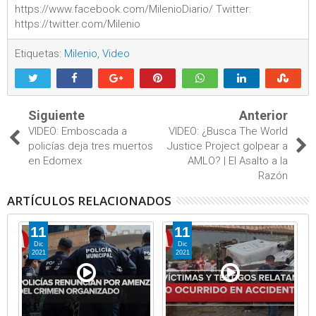
https://www.facebook.com/MilenioDiario/ Twitter:
https://twitter.com/Milenio
Etiquetas:
Milenio
,
Video
Siguiente
Anterior
VIDEO: Emboscada a
VIDEO: ¿Busca The World
policías deja tres muertos
Justice Project golpear a
en Edomex
AMLO? | El Asalto a la
Razón
ARTÍCULOS RELACIONADOS
11
11
Dic
Dic
2021
2021