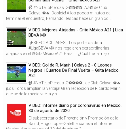
📹 #NoTeLoPierdas ¡G⚽⚽⚽⚽LAZ⚽ de Club
Celaya! ⚽🔥 ¡Doblete! A los pocos minutos de
terminar el encuentro, Fernando Illescas hace un gran co...
VIDEO: Mejores Atajadas - Grita México A21 | Liga
BBVA MX
¡¡¡ESPECTACULARES!!! Los porteros de la
#LigaBBVAMX nos regalaron extraordinarias
atajadas en el #GritaMéxicoA21 Para ti…¿Cuál fue la mejo...
VIDEO: Gol de R. Marín | Celaya 2 - 0 Leones
Negros | Cuartos De Final Vuelta – Grita México
A21
📹 #NoTeLoPierdas ¡G⚽⚽⚽⚽L de Club Celaya! ⚽🔥
¡Los Toros amplían la ventaja! Gran recepción de Ricardo Marín
que se da la media vuelta y p...
VIDEO: Informe diario por coronavirus en México,
30 de agosto de 2020
El subsecretario de Prevención y Promoción de la
Salud, Hugo López-Gatell, encabeza el informe
técnico diario por covid-19 del domingo 3...