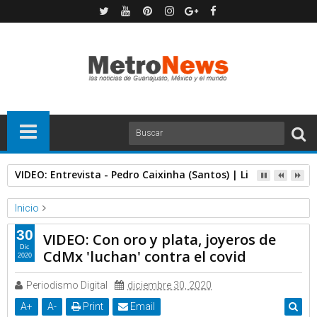
VIDEO: Entrevista - Pedro Caixinha (Santos) | Liga BBVA MX 
Inicio
Milenio
Video
30
VIDEO: Con oro y plata, joyeros de
VIDEO: Con oro y plata, joyeros de CdMx 'luchan' contra el covid
Dic
CdMx 'luchan' contra el covid
2020
Periodismo Digital
diciembre 30, 2020
A
+
A
-
Print
Email