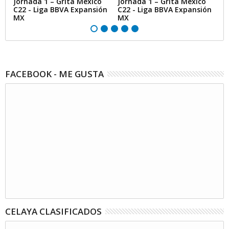
Jornada 1 – Grita México
Jornada 1 – Grita México
B
C22 - Liga BBVA Expansión
C22 - Liga BBVA Expansión
MX
MX
FACEBOOK - ME GUSTA
CELAYA CLASIFICADOS