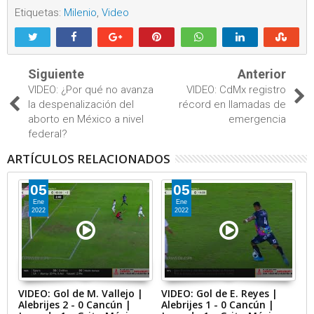
Etiquetas:
Milenio
,
Video
Siguiente
Anterior
VIDEO: ¿Por qué no avanza
VIDEO: CdMx registro
la despenalización del
récord en llamadas de
aborto en México a nivel
emergencia
federal?
ARTÍCULOS RELACIONADOS
05
05
Ene
Ene
2022
2022
VIDEO: Gol de M. Vallejo |
VIDEO: Gol de E. Reyes |
V
Alebrijes 2 - 0 Cancún |
Alebrijes 1 - 0 Cancún |
G